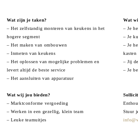
Wat zijn je taken?
Wat wi
– Het zelfstandig monteren van keukens in het
– Je h
hogere segment
– Je k
– Het maken van ombouwen
– Je h
– Inmeten van keukens
kasten
– Het oplossen van mogelijke problemen en
– Jij d
levert altijd de beste service
– Je be
– Het aansluiten van apparatuur
Wat wij jou bieden?
Sollici
– Marktconforme vergoeding
Enthou
– Werken in een gezellig, klein team
Stuur 
– Leuke teamuitjes
info@v