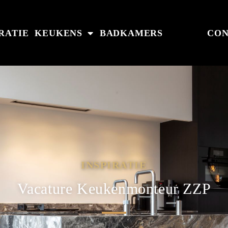
IRATIE
KEUKENS
BADKAMERS
CON
INSPIRATIE
Vacature Keukenmonteur ZZP