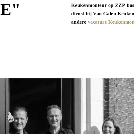
E"
Keukenmonteur op ZZP-basis
dienst bij Van Galen Keuke
andere
vacature Keukenmon