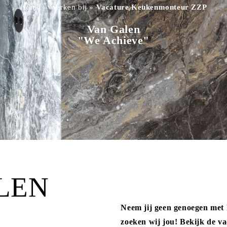
Home
»
Werken bij
»
Vacature Keukenmonteur ZZP
Van Galen
"We Achieve"
LEN
Neem jij geen genoegen met
zoeken wij jou! Bekijk de v