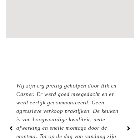
Wij zijn erg prettig geholpen door Rik en
En
Casper. Er werd goed meegedacht en er
ke
r
werd eerlijk gecommuniceerd. Geen
va
agressieve verkoop praktijken. De keuken
on
ren
is van hoogwaardige kwaliteit, nette
ke
afwerking en snelle montage door de
da
monteur. Tot op de dag van vandaag zijn
Ke