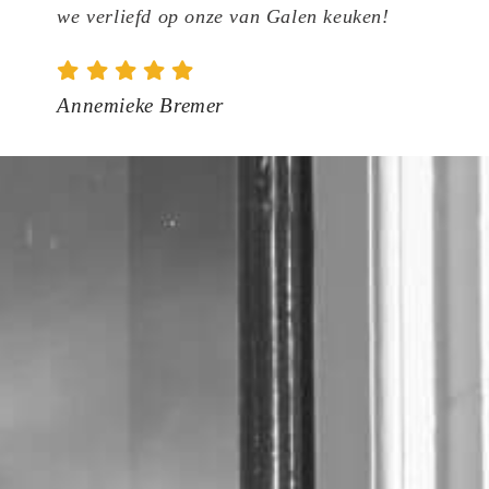
we verliefd op onze van Galen keuken!
we
ge
Annemieke Bremer
Ma