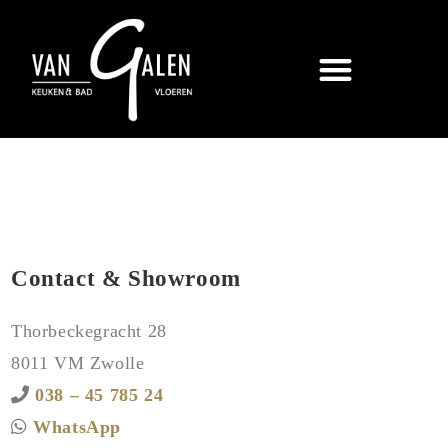
Contact & Showroom
Thorbeckegracht 28
8011 VM Zwolle
038 – 45 785 24
WhatsApp