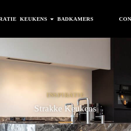
IRATIE
KEUKENS
BADKAMERS
CON
INSPIRATIE
Strakke Keukens