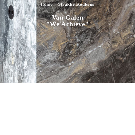
Home
»
Strakke Keukens
Van Galen
"We Achieve"