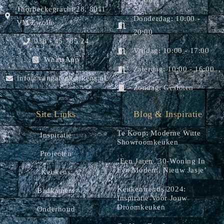
17:00
Thorbeckegracht 28, 8011
Donderdag: 10:00 -
VM Zwolle
20:00
038 - 45 785 24
Vrijdag: 10:00 - 17:00
WhatsApp
Zaterdag: 10:00 - 16:00
info@vangalenkeukens.nl
Zondag: Gesloten
Site Links
Blog & Inspiratie
Te Koop: Moderne Witte
Inspiratie
Showroomkeuken
Projecten
‘Een Jaren ’30-Woning In
Een Modern, Nieuw Jasje’
Keukens
Keukentrends 2024:
Badkamers
Inspiratie Voor Jouw
Droomkeuken
Onderhoud