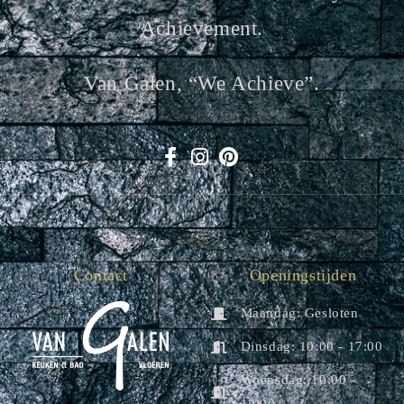
Achievement.
Van Galen, “we Achieve”.
Contact
Openingstijden
Maandag: Gesloten
Dinsdag: 10:00 - 17:00
Woensdag: 10:00 -