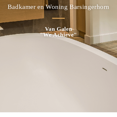
Badkamer en Woning Barsingerhorn
Van Galen
"We Achieve"