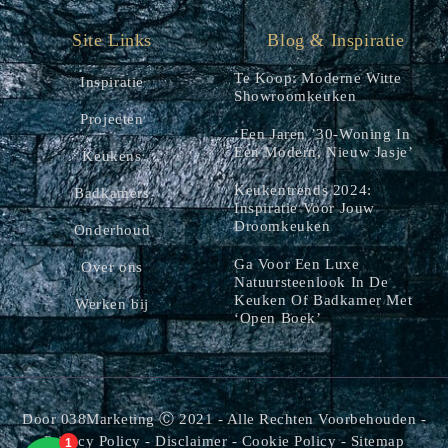
Site Links
Blog & Inspiratie
Te Koop: Moderne Witte
Inspiratie
Showroomkeuken
Projecten
‘Een Jaren ’30-Woning In
Een Modern, Nieuw Jasje’
Keukens
Keukentrends 2024:
Badkamers
Inspiratie Voor Jouw
Droomkeuken
Onderhoud
Ga Voor Een Luxe
Over ons
Natuursteenlook In De
Keuken Of Badkamer Met
Werken bij
‘open Boek’
Door
038Marketing
Ⓒ 2021 - Alle Rechten Voorbehouden -
Privacy Policy
-
Disclaimer
-
Cookie Policy
-
Sitemap