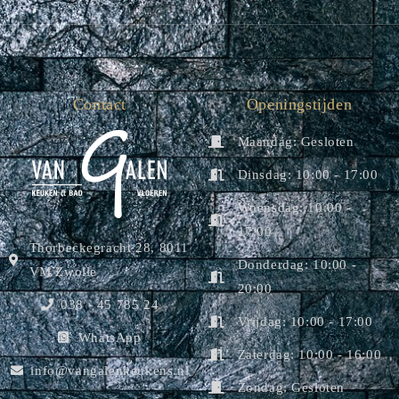
Contact
Openingstijden
Maandag: Gesloten
Dinsdag: 10:00 - 17:00
Woensdag: 10:00 -
17:00
Thorbeckegracht 28, 8011
Donderdag: 10:00 -
VM Zwolle
20:00
038 - 45 785 24
Vrijdag: 10:00 - 17:00
WhatsApp
Zaterdag: 10:00 - 16:00
info@vangalenkeukens.nl
Zondag: Gesloten