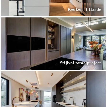
Keuken ’t Harde
Stijlvol totaalproject